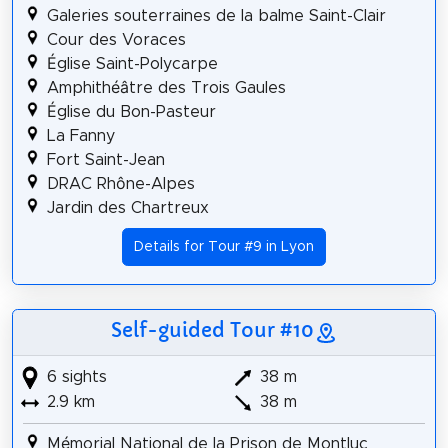
Galeries souterraines de la balme Saint-Clair
Cour des Voraces
Église Saint-Polycarpe
Amphithéâtre des Trois Gaules
Église du Bon-Pasteur
La Fanny
Fort Saint-Jean
DRAC Rhône-Alpes
Jardin des Chartreux
Details for Tour #9 in Lyon
Self-guided Tour #10
6 sights
38 m
2.9 km
38 m
Mémorial National de la Prison de Montluc