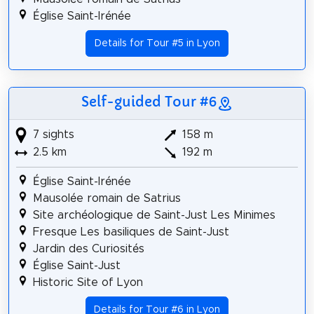
Église Saint-Irénée
Details for Tour #5 in Lyon
Self-guided Tour #6
7 sights
158 m
2.5 km
192 m
Église Saint-Irénée
Mausolée romain de Satrius
Site archéologique de Saint-Just Les Minimes
Fresque Les basiliques de Saint-Just
Jardin des Curiosités
Église Saint-Just
Historic Site of Lyon
Details for Tour #6 in Lyon