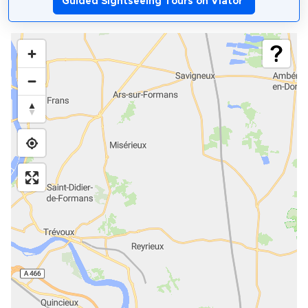
Guided Sightseeing Tours on Viator
*