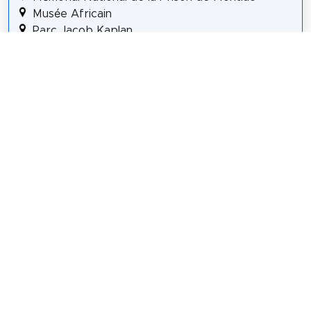
Musée Africain
Parc Jacob Kaplan
Musée des Moulages
Parc Sergent Blandan
Église de l'Annonciation
Details for Tour #10 in Lyon
Self-guided Tour #11
7 sights
41 m
3.8 km
62 m
Villa Berliet
Fresque Ambroise Paré
Musée d'histoire de la médecine et de la
pharmacie de Lyon